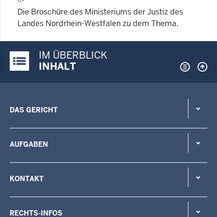
Die Broschüre des Ministeriums der Justiz des
Landes Nordrhein-Westfalen zu dem Thema.
IM ÜBERBLICK
Justiz-Portal im Überblick:
INHALT
DAS GERICHT
AUFGABEN
KONTAKT
RECHTS-INFOS