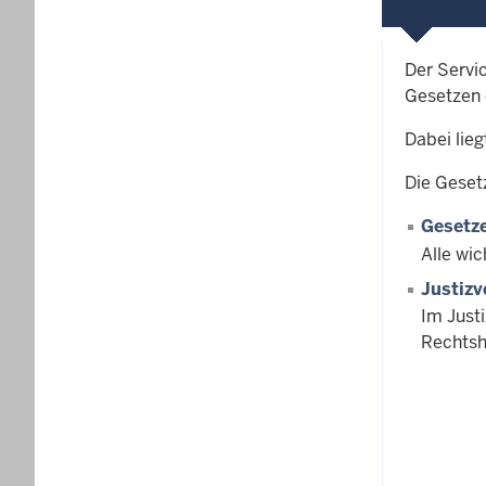
Der Servi
Gesetzen 
Dabei lie
Die Geset
Gesetze
Alle wic
Justizv
Im Just
Rechtsh