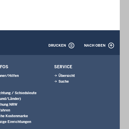
DRUCKEN
NACH OBEN
NFOS
SERVICE
ner/Hilfen
Übersicht
Suche
ichtung / Schiedsleute
Bund/Länder)
chung NRW
fahren
che Kostenmarke
ige Einrichtungen