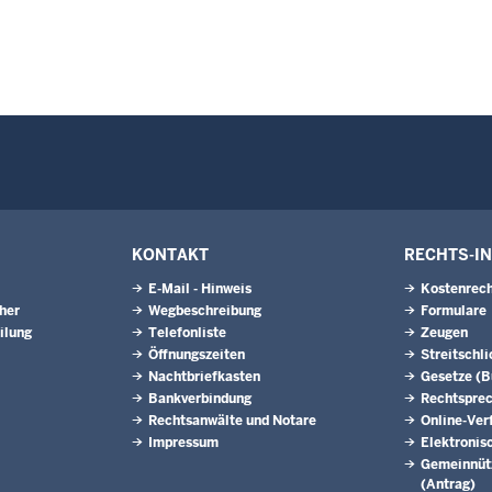
KONTAKT
RECHTS-I
E-Mail - Hinweis
Kostenrech
eher
Wegbeschreibung
Formulare
ilung
Telefonliste
Zeugen
Öffnungszeiten
Streitschl
Nachtbriefkasten
Gesetze (
Bankverbindung
Rechtspre
Rechtsanwälte und Notare
Online-Ver
Impressum
Elektronis
Gemeinnütz
(Antrag)