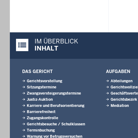
IM ÜBERBLICK
Justiz-Portal im Überblick:
INHALT
DAS GERICHT
AUFGABEN
Gerichtsvorstellung
Abteilungen
Sitzungstermine
Gerichtsvollzi
Zwangsversteigerungs­termine
Geschäftsverte
Justiz-Auktion
Gerichtsbezirk
Karriere und Berufsorientierung
Mediation
Barrierefreiheit
Zugangskontrolle
Gerichtsbesuche / Schulklassen
Terminbuchung
Warnung vor Betrugsversuchen