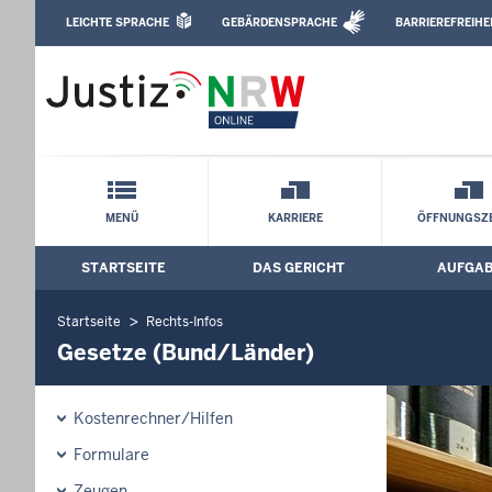
Direkt zum Inhalt
LEICHTE SPRACHE
GEBÄRDENSPRACHE
BARRIEREFREIHE
Leichte Sprache, Gebärdensprachenvideo u
Amtsgericht Altena: Gesetze (Bund/Lä
Schnellnavigation mit Volltext-Suche
MENÜ
KARRIERE
ÖFFNUNGSZE
STARTSEITE
DAS GERICHT
AUFGA
Hauptmenü: Hauptnavigation
Startseite
Rechts-Infos
Gesetze (Bund/Länder)
Kostenrechner/Hilfen
Formulare
Zeugen