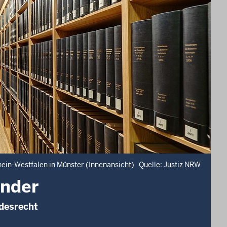
hein-Westfalen in Münster (Innenansicht) Quelle: Justiz NRW
änder
desrecht