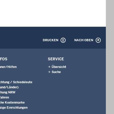
DRUCKEN
NACH OBEN
NFOS
SERVICE
ner/Hilfen
Übersicht
Suche
ichtung / Schiedsleute
Bund/Länder)
chung NRW
fahren
che Kostenmarke
ige Einrichtungen