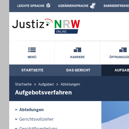
Direkt zum Inhalt
LEICHTE SPRACHE
GEBÄRDENSPRACHE
BARRIEREFREIHE
Leichte Sprache, Gebärdensprachenvideo u
Amtsgericht Altena: Aufgebotsverfahre
Schnellnavigation mit Volltext-Suche
MENÜ
KARRIERE
ÖFFNUNGSZE
STARTSEITE
DAS GERICHT
AUFGA
Hauptmenü: Hauptnavigation
Startseite
Aufgaben
Abteilungen
Aufgebotsverfahren
Abteilungen
Gerichtsvollzieher
Geschäftsverteilung