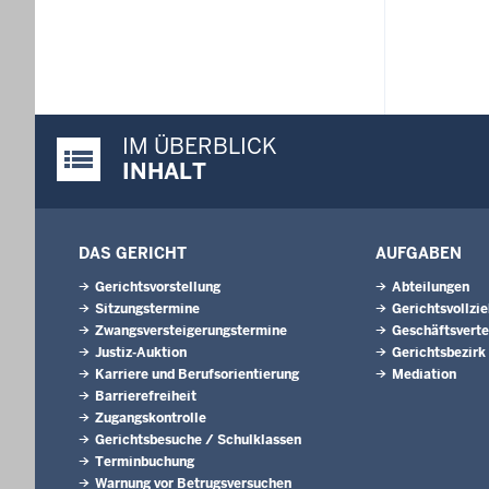
IM ÜBERBLICK
Justiz-Portal im Überblick:
INHALT
DAS GERICHT
AUFGABEN
Gerichtsvorstellung
Abteilungen
Sitzungstermine
Gerichtsvollzi
Zwangsversteigerungs­termine
Geschäftsverte
Justiz-Auktion
Gerichtsbezirk
Karriere und Berufsorientierung
Mediation
Barrierefreiheit
Zugangskontrolle
Gerichtsbesuche / Schulklassen
Terminbuchung
Warnung vor Betrugsversuchen