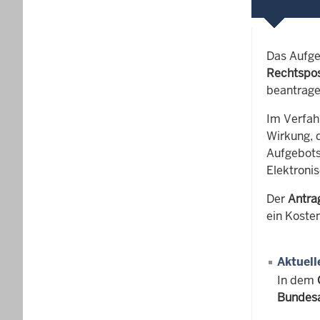
Das Aufge
Rechtspos
beantrage
Im Verfah
Wirkung, 
Aufgebots
Elektroni
Der
Antra
ein Koste
Aktuell
In dem
Bundesa