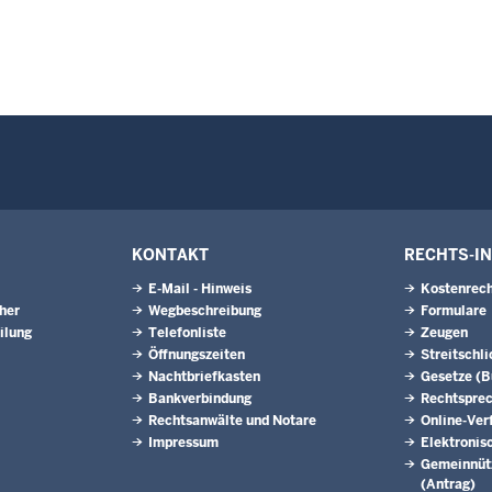
KONTAKT
RECHTS-I
E-Mail - Hinweis
Kostenrech
eher
Wegbeschreibung
Formulare
ilung
Telefonliste
Zeugen
Öffnungszeiten
Streitschl
Nachtbriefkasten
Gesetze (
Bankverbindung
Rechtspre
Rechtsanwälte und Notare
Online-Ver
Impressum
Elektronis
Gemeinnütz
(Antrag)