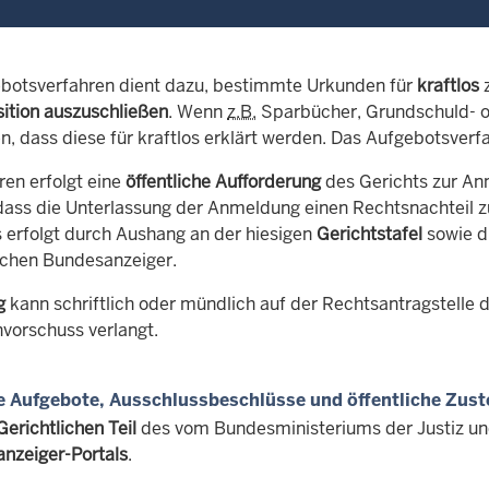
botsverfahren dient dazu, bestimmte Urkunden für
kraftlos
z
ition auszuschließen
. Wenn
z.B.
Sparbücher, Grundschuld- o
n, dass diese für kraftlos erklärt werden. Das Aufgebotsverf
ren erfolgt eine
öffentliche Aufforderung
des Gerichts zur An
dass die Unterlassung der Anmeldung einen Rechtsnachteil z
 erfolgt durch Aushang an der hiesigen
Gerichtstafel
sowie d
schen Bundesanzeiger.
g
kann schriftlich oder mündlich auf der Rechtsantragstelle d
nvorschuss verlangt.
e Aufgebote, Ausschlussbeschlüsse und öffentliche Zust
Gerichtlichen Teil
des vom Bundesministeriums der Justiz u
nzeiger-Portals
.