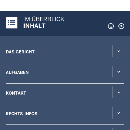
IM ÜBERBLICK
Justiz-Portal im Überblick:
INHALT
DAS GERICHT
AUFGABEN
KONTAKT
RECHTS-INFOS