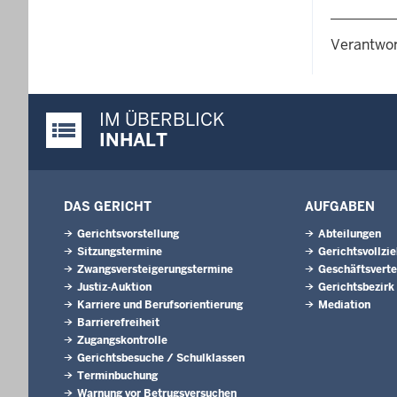
Verantwor
IM ÜBERBLICK
Justiz-Portal im Überblick:
INHALT
DAS GERICHT
AUFGABEN
Gerichtsvorstellung
Abteilungen
Sitzungstermine
Gerichtsvollzi
Zwangsversteigerungs­termine
Geschäftsverte
Justiz-Auktion
Gerichtsbezirk
Karriere und Berufsorientierung
Mediation
Barrierefreiheit
Zugangskontrolle
Gerichtsbesuche / Schulklassen
Terminbuchung
Warnung vor Betrugsversuchen