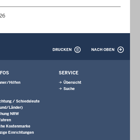
026
DRUCKEN
NACH OBEN
NFOS
SERVICE
ner/Hilfen
Übersicht
Suche
ichtung / Schiedsleute
Bund/Länder)
chung NRW
fahren
che Kostenmarke
ige Einrichtungen