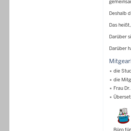
gemeinsam
Deshalb d
Das heißt
Darüber si
Darüber h
Mitgear
die Stu
die Mit
Frau Dr
Überset
Büro fü