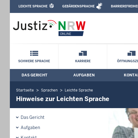
Direkt zum Inhalt
LEICHTE SPRACHE
GEBÄRDENSPRACHE
BARRIEREFREIHE
Leichte Sprache, Gebärdensprachenvideo u
Amtsgericht Altena: Hinweise zur Leich
Schnellnavigation mit Volltext-Suche
SCHWERE SPRACHE
KARRIERE
ÖFFNUNGSZE
DAS GERICHT
AUFGABEN
KONTA
Hauptmenü: Hauptnavigation
Startseite
Sprachen
Leichte Sprache
Hinweise zur Leichten Sprache
Das Gericht
Aufgaben
Kontakt