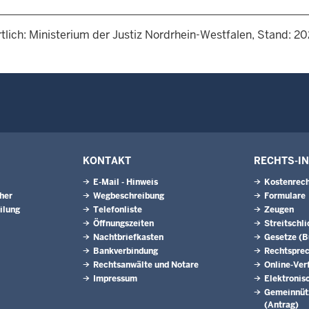
tlich: Ministerium der Justiz Nordrhein-Westfalen, Stand: 2
KONTAKT
RECHTS-I
E-Mail - Hinweis
Kostenrech
eher
Wegbeschreibung
Formulare
ilung
Telefonliste
Zeugen
Öffnungszeiten
Streitschl
Nachtbriefkasten
Gesetze (
Bankverbindung
Rechtspre
Rechtsanwälte und Notare
Online-Ver
Impressum
Elektronis
Gemeinnütz
(Antrag)