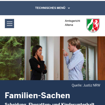
Direkt zum Inhalt
Amtsgericht Altena: Familien-Sachen
TECHNISCHES MENÜ
Leichte Sprache, Gebärdensprachenvideo
und Kontaktformular
Quelle: Justiz NRW
Familien-Sachen
Scheidung, Ehegatten- und Kindesunterhalt,