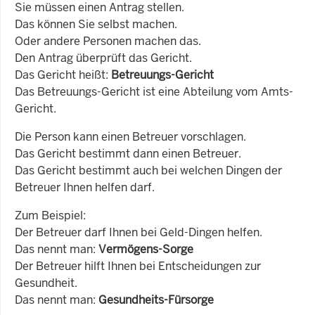
Sie müssen einen Antrag stellen.
Das können Sie selbst machen.
Oder andere Personen machen das.
Den Antrag überprüft das Gericht.
Das Gericht heißt:
Betreuungs-Gericht
Das Betreuungs-Gericht ist eine Abteilung vom Amts-
Gericht.
Die Person kann einen Betreuer vorschlagen.
Das Gericht bestimmt dann einen Betreuer.
Das Gericht bestimmt auch bei welchen Dingen der
Betreuer Ihnen helfen darf.
Zum Beispiel:
Der Betreuer darf Ihnen bei Geld-Dingen helfen.
Das nennt man:
Vermögens-Sorge
Der Betreuer hilft Ihnen bei Entscheidungen zur
Gesundheit.
Das nennt man:
Gesundheits-Fürsorge